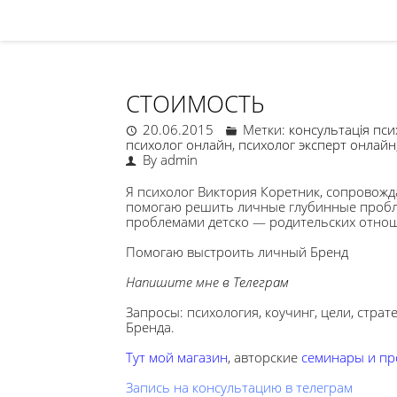
СТОИМОСТЬ
20.06.2015
Метки:
консультація пси
психолог онлайн
,
психолог эксперт онлайн
By admin
Я психолог Виктория Коретник, сопровожд
помогаю решить личные глубинные пробл
проблемами детско — родительских отно
Помогаю выстроить личный Бренд
Напишите мне
в Телеграм
Запросы: психология, коучинг, цели, страт
Бренда.
Тут м
ой магазин
, авторские
семинары и п
Запись на консультацию в телеграм