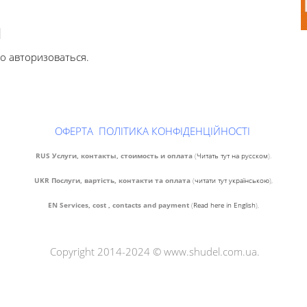
Й
мо
авторизоваться
.
ОФЕРТА
ПОЛІТИКА КОНФІДЕНЦІЙНОСТІ
RUS Услуги, контакты, стоимость и оплата
(
Читать тут на русском
).
UKR Послуги, вартість, контакти та оплата
(
читати тут українською
),
EN Services, cost , contacts and payment
(
Read here in English
),
Copyright 2014-2024 © www.shudel.com.ua.
Психолог Киев
.
Психолог Київ
.