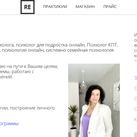
ПРАКТИКУМ
МАГАЗИН
ПРАЙС
И
о
холога
,
психолог для подростка онлайн
,
Психолог КПТ
,
в
,
психология онлайн
,
системно семейная психология
с
к
>
аю на пути к Вашим целям,
емы, работаю с
шений.
егии, построение личного
рограммы