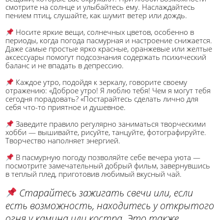
смотрите на солнце и улыбайтесь ему. Наслаждайтесь
пением птиц, слушайте, как шумит ветер или дождь.
Носите яркие вещи, солнечных цветов, особенно в
периоды, когда погода пасмурная и настроение снижается.
Даже самые простые ярко красные, оранжевые или желтые
аксессуары помогут подсознания содержать психический
баланс и не впадать в депрессию.
Каждое утро, подойдя к зеркалу, говорите своему
отражению: «Доброе утро! Я люблю тебя! Чем я могут тебя
сегодня порадовать? «Постарайтесь сделать лично для
себя что-то приятное и душевное.
Заведите правило регулярно заниматься творческими
хобби — вышивайте, рисуйте, танцуйте, фотографируйте.
Творчество наполняет энергией.
В пасмурную погоду позволяйте себе вечера уюта —
посмотрите замечательный добрый фильм, завернувшись
в теплый плед, приготовив любимый вкусный чай.
Старайтесь зажигать свечи или, если
есть возможность, находитесь у открытого
огня у камина или костра. Это также