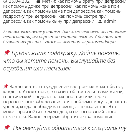
25.04.2021
Метки:
как помочь брату при депрессии
,
как помочь дочке при депрессии
,
как помочь жене при
депрессии
,
как помочь маме при депрессии
,
как помочь
подростку при депрессии
,
как помочь сестре при
депрессии
,
как помочь сыну при депрессии
admin
Если вы замечаете у вашего близкого человека негативные
переживания, вы вероятно хотите помочь. Сделать это
бывает непросто… Ниже — некоторые рекомендации.
Предложите поддержку. Дайте понять,
что вы хотите помочь. Выслушайте без
осуждения или насмешек.
Важно знать, что ухудшение настроения может быть у
каждого. У некоторых, в связи с обстоятельствами жизни,
генетической предрасположенностью или через
перенесенные заболевания эти проблемы могут достигать
уровня, когда необходима помощь специалистов. Это
может произойти с кем угодно, и нет оснований этого
стесняться. Важно вовремя обратиться за помощью.
Посоветуйте обратиться к специалисту