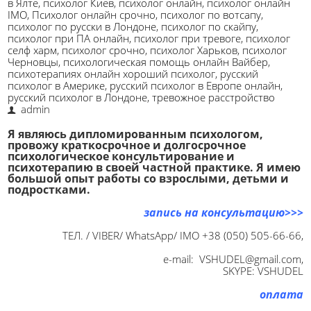
в Ялте
,
психолог Киев
,
психолог онлайн
,
психолог онлайн
IMO
,
Психолог онлайн срочно
,
психолог по вотсапу
,
психолог по русски в Лондоне
,
психолог по скайпу
,
психолог при ПА онлайн
,
психолог при тревоге
,
психолог
селф харм
,
психолог срочно
,
психолог Харьков
,
психолог
Черновцы
,
психологическая помощь онлайн Вайбер
,
психотерапиях онлайн хороший психолог
,
русский
психолог в Америке
,
русский психолог в Европе онлайн
,
русский психолог в Лондоне
,
тревожное расстройство
admin
Я
являюсь дипломированным психологом,
провожу краткосрочное и долгосрочное
психологическое консультирование и
психотерапию в своей частной практике. Я имею
большой опыт работы со взрослыми, детьми и
подростками.
запись на консультацию
>>>
ТЕЛ. / VIBER/ WhatsApp/ IMO +38 (050) 505-66-66,
e-mail: VSHUDEL@gmail.com,
SKYPE: VSHUDEL
оплата