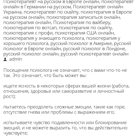
Психотерапевт на русском в Европе онлайн
,
психотерапевт
онлайн в Германии на русском
,
Психотерапевт онлайн
Украина
,
психотерапевт по скайпу
,
психотерапия в Европе
на русском онлайн
,
психотерапия записаться онлайн
,
психотерапия онлайн
,
Психотерапия по вайберу
,
психотерапия по вотсап
,
психотерапия по скайпу
,
психотерапия с профи
,
психотерапия США онлайн
,
психотерапия у знающего психолога
,
психотерапия у
хорошего психолога
,
русский психолог в Америке
,
русский
психолог в Европе онлайн
,
русский психолог в Лондоне
,
русский психолог онлайн
,
русский психотерапевт онлайн
admin
Посещение психолога не означает, что с вами что-то не
так. Это означает, что быть может вы:
ищете ясность в некоторых сферах вашей жизни (работа,
отношения, здоровье или саморазвитие и личностный
рост);
пытаетесь преодолеть сложные эмоции, такие как горе,
отсутствие гнева или проблемы с выражением его;
испытываете чувство подавленности или блокирование
эмоций, и не можете выразить то, что вы действительно
чувствуете;