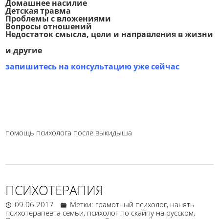
Домашнее насилие
Детская травма
Проблемы с вложениями
Вопросы отношений
Недостаток смысла, цели и направления в жизни
и другие
запишитесь на консультацию уже сейчас
Помощь психолога аборт выкидыш
помощь психолога выкидыш
помощь психолога после аборта
помощь психолога после выкидыша
ПСИХОТЕРАПИЯ
09.06.2017
Метки:
грамотный психолог
,
нанять
психотерапевта семьи
,
психолог по скайпу на русском
,