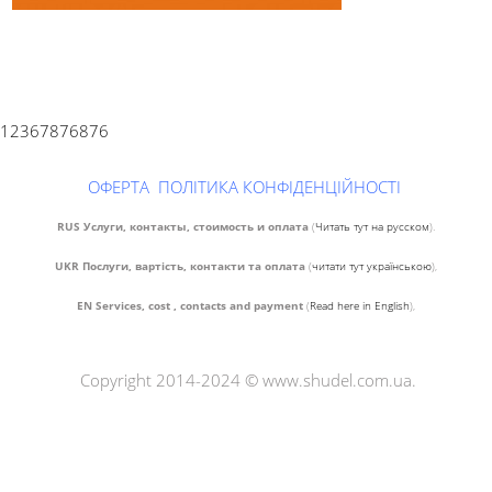
12367876876
ОФЕРТА
ПОЛІТИКА КОНФІДЕНЦІЙНОСТІ
RUS Услуги, контакты, стоимость и оплата
(
Читать тут на русском
).
UKR Послуги, вартість, контакти та оплата
(
читати тут українською
),
EN Services, cost , contacts and payment
(
Read here in English
),
Copyright 2014-2024 © www.shudel.com.ua.
Психолог Киев
.
Психолог Київ
.