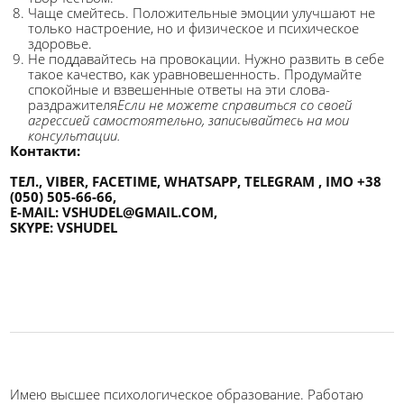
Чаще смейтесь. Положительные эмоции улучшают не
только настроение, но и физическое и психическое
здоровье.
Не поддавайтесь на провокации. Нужно развить в себе
такое качество, как уравновешенность. Продумайте
спокойные и взвешенные ответы на эти слова-
раздражителя
Если не можете справиться со своей
агрессией самостоятельно, записывайтесь на мои
консультации.
Контакти:
ТЕЛ., VIBER, FACETIME, WHATSAPP, TELEGRAM , IMO +38
(050) 505-66-66,
E-MAIL: VSHUDEL@GMAIL.COM,
SKYPE: VSHUDEL
психолог в Токио онлайн, психолог в Японии на
русском, психотерапевт кпт в Японии на русском
Имею высшее психологическое образование. Работаю