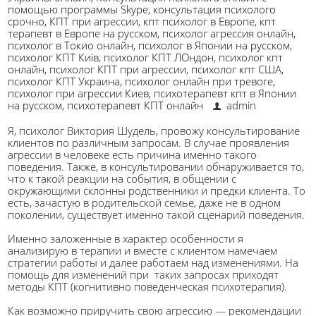
помощью программы Skype
,
консультация психолого
срочно
,
КПТ при агрессии
,
кпт психолог в Европе
,
кпт
терапевт в Европе на русском
,
психолог агрессия онлайн
,
психолог в Токио онлайн
,
психолог в Японии на русском
,
психолог КПТ Киів
,
психолог КПТ ЛОндон
,
психолог кпт
онлайн
,
психолог КПТ при агрессии
,
психолог кпт США
,
психолог КПТ Украина
,
психолог онлайн при тревоге
,
психолог при агрессии Киев
,
психотерапевт кпт в Японии
на русском
,
психотерапевт КПТ онлайн
admin
Я, психолог Виктория Шудель, провожу консультирование
клиентов по различным запросам. В случае проявления
агрессии в человеке есть причина именно такого
поведения. Также, в консультировании обнаруживается то,
что к такой реакции на события, в общении с
окружающими склонны родственники и предки клиента. То
есть, зачастую в родительской семье, даже не в одном
поколении, существует именно такой сценарий поведения.
Именно заложенные в характер особенности я
анализирую в терапии и вместе с клиентом намечаем
стратегии работы и далее работаем над изменениями. На
помощь для изменений при таких запросах приходят
методы КПТ (когнитивно поведенческая психотерапия).
Как возможно приручить свою агрессию — рекомендации