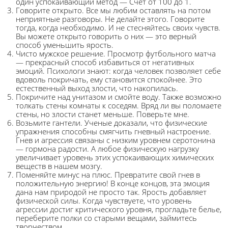
один успокаивающий метод — Счет от 100 до 1.
Говорите открыто. Все мы любим оставлять на потом
неприятные разговоры. Не делайте этого. Говорите
тогда, когда необходимо. И не стесняйтесь своих чувств.
Вы можете открыто говорить о них — это верный
способ уменьшить ярость.
Чисто мужское решение. Просмотр футбольного матча
— прекрасный способ избавиться от негативных
эмоций. Психологи знают: когда человек позволяет себе
вдоволь покричать, ему становится спокойнее. Это
естественный выход злости, что накопилась.
Покричите над унитазом и смойте воду. Также возможно
толкать стены комнаты к соседям. Вряд ли вы поломаете
стены, но злости станет меньше. Поверьте мне.
Возьмите гантели. Ученые доказали, что физические
упражнения способны смягчить гневный настроение.
Гнев и агрессия связаны с низким уровнем серотонина
— гормона радости. А любое физическую нагрузку
увеличивает уровень этих успокаивающих химических
веществ в нашем мозгу.
Поменяйте минус на плюс. Превратите свой гнев в
положительную энергию! В конце концов, эта эмоция
дана нам природой не просто так. Ярость добавляет
физической силы. Когда чувствуете, что уровень
агрессии достиг критического уровня, прогладьте белье,
переберите полки со старыми вещами, займитесь
творчеством.