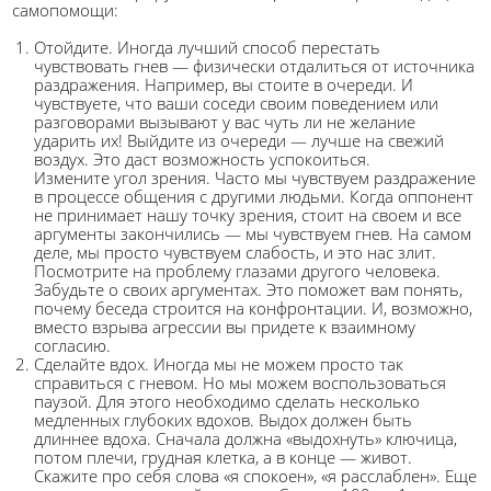
самопомощи:
Отойдите. Иногда лучший способ перестать
чувствовать гнев — физически отдалиться от источника
раздражения. Например, вы стоите в очереди. И
чувствуете, что ваши соседи своим поведением или
разговорами вызывают у вас чуть ли не желание
ударить их! Выйдите из очереди — лучше на свежий
воздух. Это даст возможность успокоиться.
Измените угол зрения. Часто мы чувствуем раздражение
в процессе общения с другими людьми. Когда оппонент
не принимает нашу точку зрения, стоит на своем и все
аргументы закончились — мы чувствуем гнев. На самом
деле, мы просто чувствуем слабость, и это нас злит.
Посмотрите на проблему глазами другого человека.
Забудьте о своих аргументах. Это поможет вам понять,
почему беседа строится на конфронтации. И, возможно,
вместо взрыва агрессии вы придете к взаимному
согласию.
Сделайте вдох. Иногда мы не можем просто так
справиться с гневом. Но мы можем воспользоваться
паузой. Для этого необходимо сделать несколько
медленных глубоких вдохов. Выдох должен быть
длиннее вдоха. Сначала должна «выдохнуть» ключица,
потом плечи, грудная клетка, а в конце — живот.
Скажите про себя слова «я спокоен», «я расслаблен». Еще