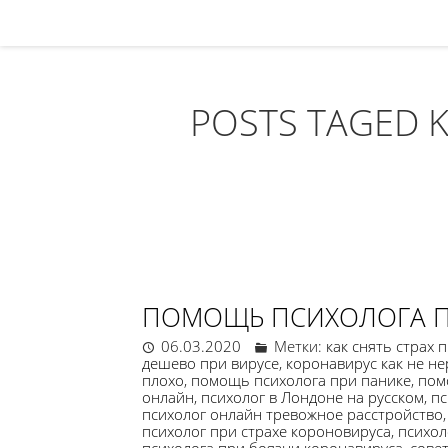
POSTS TAGED 
ПОМОЩЬ ПСИХОЛОГА П
06.03.2020
Метки:
как снять страх 
дешево при вирусе
,
коронавирус как не н
плохо
,
помощь психолога при панике
,
пом
онлайн
,
психолог в Лондоне на русском
,
пс
психолог онлайн тревожное расстройство
психолог при страхе короновируса
,
психол