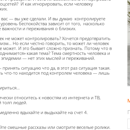
соцсетей? И как игнорировать, если человеку
ких.
т вас — вы уже сделали. И вы думаю контролируете
 уровень беспокойства зависит от того, насколько
е важности и переживания о близких.
век не может контролировать? Хочется предотвратить
изм… Но если честно говорить, то может ли человек
не может. И это бывает сложно признать. Потому что в
однимается» какая тема? Тема смертность человека и
 эпидемии — нет этих мыслей и переживаний.
 принять ситуацию что да, в этот раз ситуация такая.
оть что-то находится под контролем человека — лишь
мириться…
ически относитесь к новостям из интернета и ТВ,
 толп людей.
медленно вдыхайте и выдыхайте на счет 4.
йте смешные рассказы или смотрите веселые ролики.