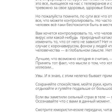
это все, льющееся на нас с телеэкранов и 
тревожно за свое здоровье, здоровье близ
Но пожалуйста помните, по сути все что о
все, что можете контролировать. Но часто
человек всё-таки беспокоится быть в мест
Вам хочется контролировать то, что чело
вирус или какой-нибудь природный катакл
изменить то, что от него не зависит? Нет 
случае с коронавирусом, фоном у людей «п
человечества — в глобальном смысле. Нет
Лучшее, что возможно сегодня я считаю, —
Принять тот факт, что мысли о том, что х
иллюзии…
Увы. И я знаю, с этим нелегко бывает при
Сохраняйте спокойствие, мойте руки, крит
отдыхайте и гуляйте подальше от большой
Если вы заметили сильный страх в теле — 
Осознавайте что с вами в данный момент.
Смотрите юмористические передачи, чита