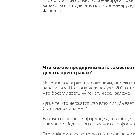
психолога при боязни коронавируса
,
совет
заразиться
,
что делать при коронавирусе
,
admin
Что можно предпринимать самостояте
делать при страхах?
Человек подвержен заражениям, инфекциям,
заразиться. Поэтому человек уже 200 лет 
что брезгливость — генетически заложенн
Даже те, кто держатся изо всех сил, бывае
Coronavirus или нет?
Вокруг нас много информации, и вообще лю
внимание. Ведь в соц сетях масса информа
Это информация, которую вы никак не мож