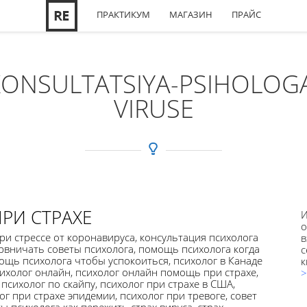
ПРАКТИКУМ
МАГАЗИН
ПРАЙС
KONSULTATSIYA-PSIHOLOGA
VIRUSE
РИ СТРАХЕ
И
о
при стрессе от коронавируса
,
консультация психолога
в
ервничать советы психолога
,
помощь психолога когда
с
ощь психолога чтобы успокоиться
,
психолог в Канаде
к
ихолог онлайн
,
психолог онлайн помощь при страхе
,
>
,
психолог по скайпу
,
психолог при страхе в США
,
ог при страхе эпидемии
,
психолог при тревоге
,
совет