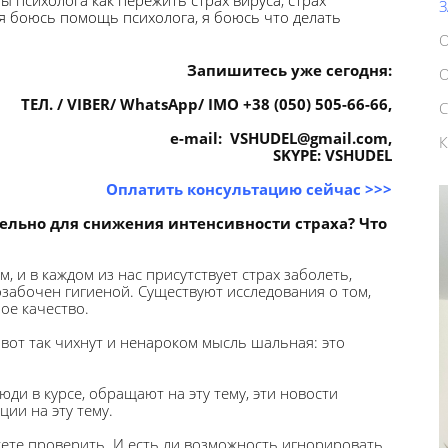
ы психолога как пережить страх вируса
,
страх
я боюсь помощь психолога
,
я боюсь что делать
Запишитесь уже сегодня:
ТЕЛ. / VIBER/ WhatsApp/ IMO +38 (050) 505-66-66,
e-mail: VSHUDEL@gmail.com,
SKYPE: VSHUDEL
Оплатить консультацию сейчас
>>>
льно для снижения интенсивности страха? Что
 и в каждом из нас присутствует страх заболеть,
озабочен гигиеной. Существуют исследования о том,
ое качество.
т вот так чихнут и ненароком мысль шальная: это
ди в курсе, обращают на эту тему, эти новости
ции на эту тему.
ете проверить. И есть ли возможность игнорировать