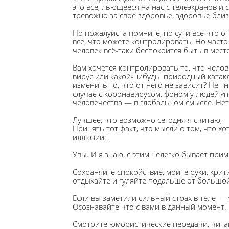
это все, льющееся на нас с телеэкранов и 
тревожно за свое здоровье, здоровье близ
Но пожалуйста помните, по сути все что о
все, что можете контролировать. Но часто
человек всё-таки беспокоится быть в мест
Вам хочется контролировать то, что чело
вирус или какой-нибудь природный катакл
изменить то, что от него не зависит? Нет 
случае с коронавирусом, фоном у людей «п
человечества — в глобальном смысле. Нет
Лучшее, что возможно сегодня я считаю, —
Принять тот факт, что мысли о том, что х
иллюзии…
Увы. И я знаю, с этим нелегко бывает при
Сохраняйте спокойствие, мойте руки, крит
отдыхайте и гуляйте подальше от большой
Если вы заметили сильный страх в теле — 
Осознавайте что с вами в данный момент.
Смотрите юмористические передачи, чита