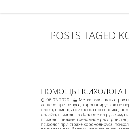
POSTS TAGED K
ПОМОЩЬ ПСИХОЛОГА П
06.03.2020
Метки:
как снять страх 
дешево при вирусе
,
коронавирус как не н
плохо
,
помощь психолога при панике
,
пом
онлайн
,
психолог в Лондоне на русском
,
пс
психолог онлайн тревожное расстройство
психолог при страхе короновируса
,
психол