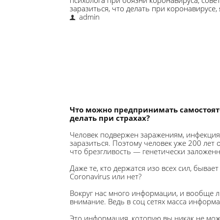
психолога при боязни коронавируса
,
совет
заразиться
,
что делать при коронавирусе
,
admin
Что можно предпринимать самостояте
делать при страхах?
Человек подвержен заражениям, инфекциям,
заразиться. Поэтому человек уже 200 лет 
что брезгливость — генетически заложенн
Даже те, кто держатся изо всех сил, бывае
Coronavirus или нет?
Вокруг нас много информации, и вообще лю
внимание. Ведь в соц сетях масса информа
Это информация, которую вы никак не мож