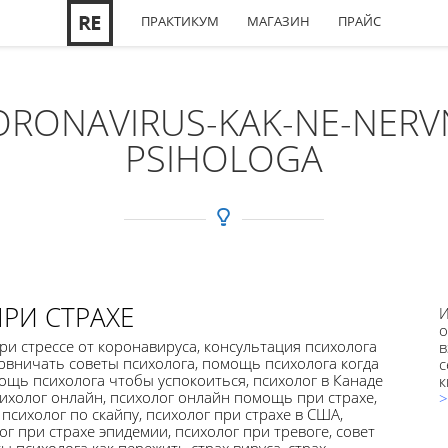
ПРАКТИКУМ
МАГАЗИН
ПРАЙС
ORONAVIRUS-KAK-NE-NERVN
PSIHOLOGA
РИ СТРАХЕ
И
о
при стрессе от коронавируса
,
консультация психолога
в
ервничать советы психолога
,
помощь психолога когда
с
ощь психолога чтобы успокоиться
,
психолог в Канаде
к
ихолог онлайн
,
психолог онлайн помощь при страхе
,
>
,
психолог по скайпу
,
психолог при страхе в США
,
ог при страхе эпидемии
,
психолог при тревоге
,
совет