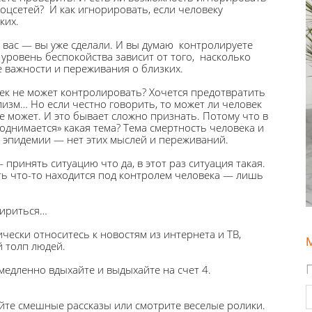
соцсетей? И как игнорировать, если человеку
ких.
т вас — вы уже сделали. И вы думаю контролируете
 уровень беспокойства зависит от того, насколько
е важности и переживания о близких.
век не может контролировать? Хочется предотвратить
изм… Но если честно говорить, то может ли человек
не может. И это бывает сложно признать. Потому что в
однимается» какая тема? Тема смертность человека и
 эпидемии — нет этих мыслей и переживаний.
 принять ситуацию что да, в этот раз ситуация такая.
оть что-то находится под контролем человека — лишь
мириться…
ически относитесь к новостям из интернета и ТВ,
 толп людей.
медленно вдыхайте и выдыхайте на счет 4.
йте смешные рассказы или смотрите веселые ролики.