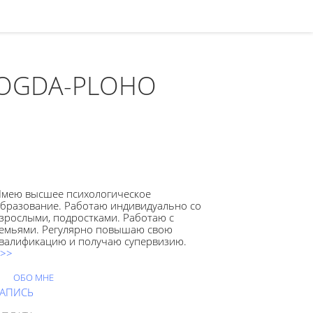
KOGDA-PLOHO
мею высшее психологическое
бразование. Работаю индивидуально со
зрослыми, подростками. Работаю с
емьями. Регулярно повышаю свою
валификацию и получаю супервизию.
>>
ОБО МНЕ
ЗАПИСЬ