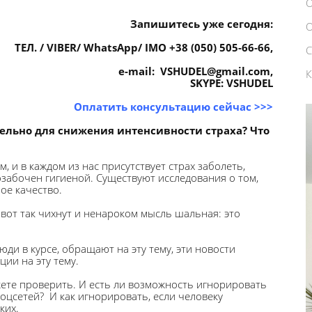
Запишитесь уже сегодня:
ТЕЛ. / VIBER/ WhatsApp/ IMO +38 (050) 505-66-66,
e-mail: VSHUDEL@gmail.com,
SKYPE: VSHUDEL
Оплатить консультацию сейчас
>>>
льно для снижения интенсивности страха? Что
 и в каждом из нас присутствует страх заболеть,
озабочен гигиеной. Существуют исследования о том,
ое качество.
т вот так чихнут и ненароком мысль шальная: это
ди в курсе, обращают на эту тему, эти новости
ции на эту тему.
ете проверить. И есть ли возможность игнорировать
соцсетей? И как игнорировать, если человеку
ких.