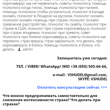
коронавирус как не нервничать советы психолога
,
помощь
психолога когда плохо
,
помощь психолога при панике
,
помощь психолога чтобы успокоиться
,
психолог в Канаде
онлайн
,
психолог в Лондоне на русском
,
психолог онлайн
,
психолог онлайн помощь при страхе
,
психолог онлайн
тревожное расстройство
,
психолог по скайпу
,
психолог при
страхе в США
,
психолог при страхе короновируса
,
психолог
при страхе эпидемии
,
психолог при тревоге
,
совет
психолога при боязни коронавируса
,
советы психолога как
пережить страх вируса
,
страх заразиться
,
что делать при
коронавирусе
,
я боюсь помощь психолога
,
я боюсь что
делать
admin
Запишитесь уже сегодня:
ТЕЛ. / VIBER/ WhatsApp/ IMO +38 (050) 505-66-66,
e-mail: VSHUDEL@gmail.com,
SKYPE: VSHUDEL
Оплатить консультацию сейчас
>>>
Что можно предпринимать самостоятельно для
снижения интенсивности страха? Что делать при
страхах?