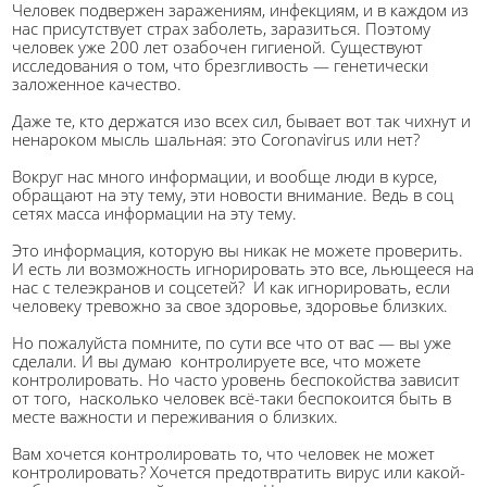
Человек подвержен заражениям, инфекциям, и в каждом из
нас присутствует страх заболеть, заразиться. Поэтому
человек уже 200 лет озабочен гигиеной. Существуют
исследования о том, что брезгливость — генетически
заложенное качество.
Даже те, кто держатся изо всех сил, бывает вот так чихнут и
ненароком мысль шальная: это Coronavirus или нет?
Вокруг нас много информации, и вообще люди в курсе,
обращают на эту тему, эти новости внимание. Ведь в соц
сетях масса информации на эту тему.
Это информация, которую вы никак не можете проверить.
И есть ли возможность игнорировать это все, льющееся на
нас с телеэкранов и соцсетей? И как игнорировать, если
человеку тревожно за свое здоровье, здоровье близких.
Но пожалуйста помните, по сути все что от вас — вы уже
сделали. И вы думаю контролируете все, что можете
контролировать. Но часто уровень беспокойства зависит
от того, насколько человек всё-таки беспокоится быть в
месте важности и переживания о близких.
Вам хочется контролировать то, что человек не может
контролировать? Хочется предотвратить вирус или какой-